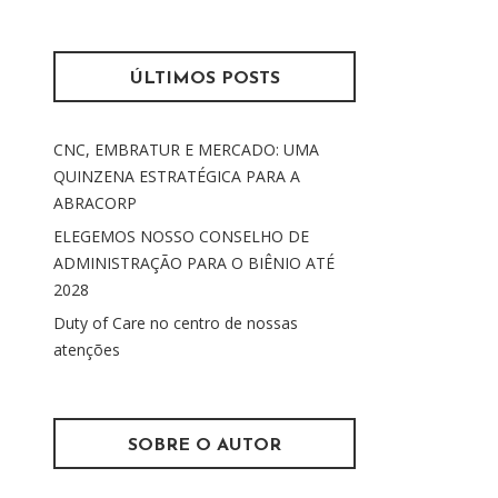
s
m
q
u
ÚLTIMOS POSTS
i
s
CNC, EMBRATUR E MERCADO: UMA
a
QUINZENA ESTRATÉGICA PARA A
r
ABRACORP
p
o
ELEGEMOS NOSSO CONSELHO DE
r
ADMINISTRAÇÃO PARA O BIÊNIO ATÉ
:
2028
Duty of Care no centro de nossas
atenções
SOBRE O AUTOR