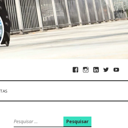
F
I
L
T
Y
a
n
i
w
o
c
s
n
i
u
TAS
e
t
k
t
T
b
a
e
t
u
o
g
d
e
b
o
r
I
r
e
P
e
k
a
n