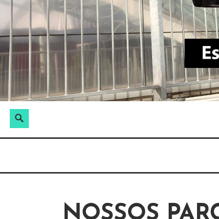
S
k
i
p
t
o
c
o
S
n
P
e
t
e
Blogosfera PANROTAS
ESPAÇO ABR
a
e
s
r
n
q
c
t
u
h
i
s
NOSSOS PAR
a