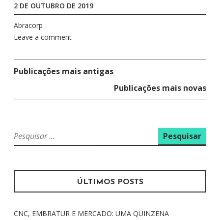
2 DE OUTUBRO DE 2019
Abracorp
Leave a comment
Publicações mais antigas
N
A
Publicações mais novas
V
E
G
P
A
e
s
Ç
q
Ã
u
ÚLTIMOS POSTS
O
i
P
s
CNC, EMBRATUR E MERCADO: UMA QUINZENA
O
a