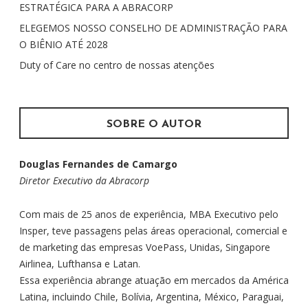
ESTRATÉGICA PARA A ABRACORP
r
R
p
ELEGEMOS NOSSO CONSELHO DE ADMINISTRAÇÃO PARA
P
o
O BIÊNIO ATÉ 2028
O
r
Duty of Care no centro de nossas atenções
S
:
T
S
SOBRE O AUTOR
Douglas Fernandes de Camargo
Diretor Executivo da Abracorp
Com mais de 25 anos de experiência, MBA Executivo pelo
Insper, teve passagens pelas áreas operacional, comercial e
de marketing das empresas VoePass, Unidas, Singapore
Airlinea, Lufthansa e Latan.
Essa experiência abrange atuação em mercados da América
Latina, incluindo Chile, Bolívia, Argentina, México, Paraguai,