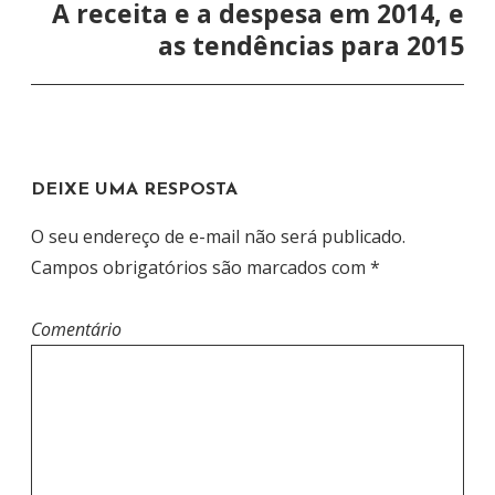
E
A receita e a despesa em 2014, e
G
as tendências para 2015
A
Ç
Ã
O
DEIXE UMA RESPOSTA
D
E
O seu endereço de e-mail não será publicado.
P
Campos obrigatórios são marcados com
*
O
S
Comentário
T