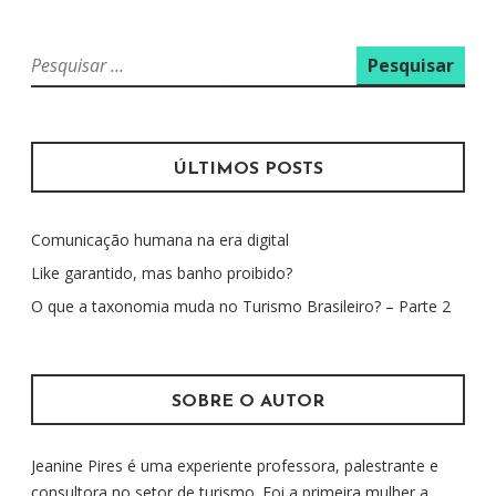
P
e
s
q
u
ÚLTIMOS POSTS
i
s
Comunicação humana na era digital
a
r
Like garantido, mas banho proibido?
p
O que a taxonomia muda no Turismo Brasileiro? – Parte 2
o
r
:
SOBRE O AUTOR
Jeanine Pires é uma experiente professora, palestrante e
consultora no setor de turismo. Foi a primeira mulher a