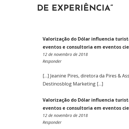
DE EXPERIÊNCIA
”
Ç
Ã
O
Valorização do Dólar influencia turist
D
eventos e consultoria em eventos cie
E
12 de novembro de 2018
1
P
Responder
7
:
O
3
[…] Jeanine Pires, diretora da Pires & 
2
S
Destinosblog Marketing […]
T
Valorização do Dólar influencia turist
eventos e consultoria em eventos cie
12 de novembro de 2018
1
Responder
7