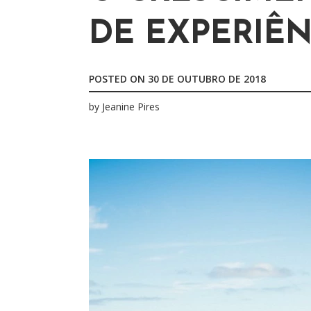
r
DE EXPERIÊN
p
o
r
POSTED ON
30 DE OUTUBRO DE 2018
:
by
Jeanine Pires