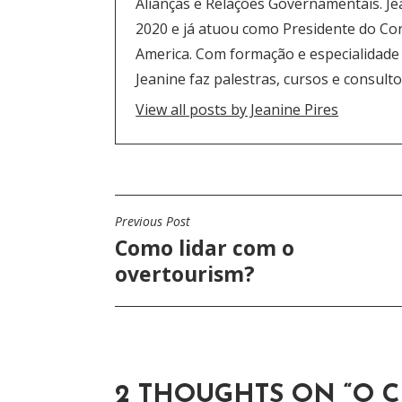
Alianças e Relações Governamentais. J
2020 e já atuou como Presidente do Co
America. Com formação e especialidade
Jeanine faz palestras, cursos e consulto
View all posts by Jeanine Pires
Previous Post
N
Como lidar com o
A
overtourism?
V
E
G
2 THOUGHTS ON “
O 
A