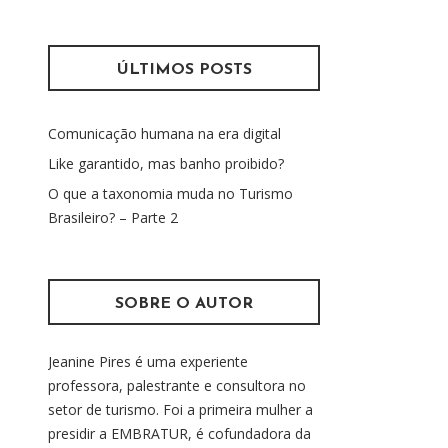
s
m
q
u
ÚLTIMOS POSTS
i
s
Comunicação humana na era digital
a
r
Like garantido, mas banho proibido?
p
O que a taxonomia muda no Turismo
o
Brasileiro? – Parte 2
r
:
SOBRE O AUTOR
Jeanine Pires é uma experiente
professora, palestrante e consultora no
setor de turismo. Foi a primeira mulher a
presidir a EMBRATUR, é cofundadora da