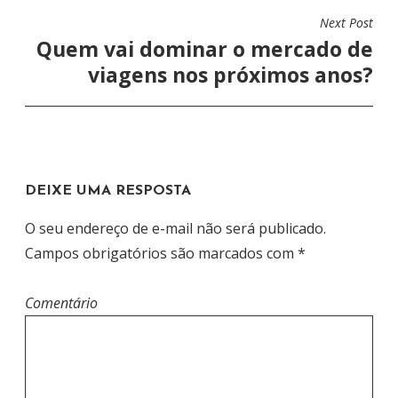
G
Next Post
A
Quem vai dominar o mercado de
Ç
viagens nos próximos anos?
Ã
O
D
E
DEIXE UMA RESPOSTA
P
O
O seu endereço de e-mail não será publicado.
S
Campos obrigatórios são marcados com
*
T
Comentário