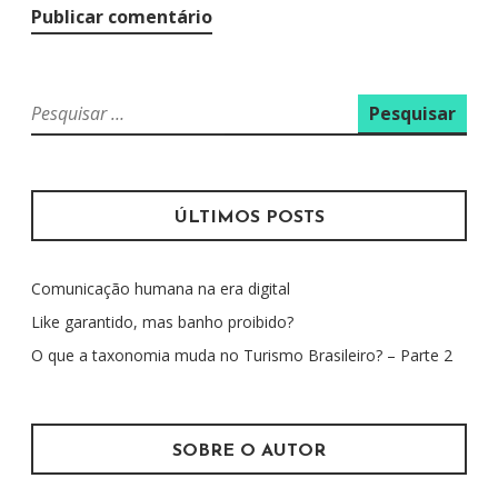
P
e
s
q
u
ÚLTIMOS POSTS
i
s
Comunicação humana na era digital
a
r
Like garantido, mas banho proibido?
p
O que a taxonomia muda no Turismo Brasileiro? – Parte 2
o
r
:
SOBRE O AUTOR