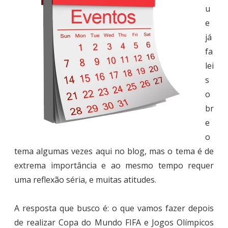
u
e
já
fa
lei
s
o
br
e
o
tema algumas vezes aqui no blog, mas o tema é de
extrema importância e ao mesmo tempo requer
uma reflexão séria, e muitas atitudes.
A resposta que busco é: o que vamos fazer depois
de realizar Copa do Mundo FIFA e Jogos Olímpicos