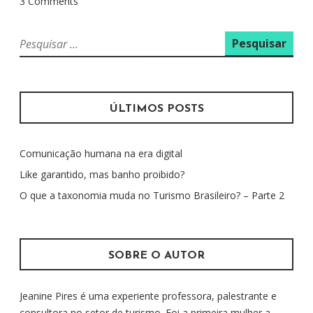
3 Comments
P
e
s
q
u
ÚLTIMOS POSTS
i
s
Comunicação humana na era digital
a
r
Like garantido, mas banho proibido?
p
O que a taxonomia muda no Turismo Brasileiro? – Parte 2
o
r
:
SOBRE O AUTOR
Jeanine Pires é uma experiente professora, palestrante e
consultora no setor de turismo. Foi a primeira mulher a