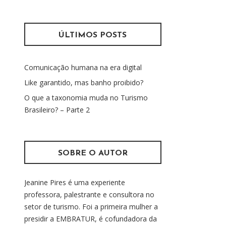
s
m
q
u
ÚLTIMOS POSTS
i
s
Comunicação humana na era digital
a
r
Like garantido, mas banho proibido?
p
O que a taxonomia muda no Turismo
o
Brasileiro? – Parte 2
r
:
SOBRE O AUTOR
Jeanine Pires é uma experiente
professora, palestrante e consultora no
setor de turismo. Foi a primeira mulher a
presidir a EMBRATUR, é cofundadora da