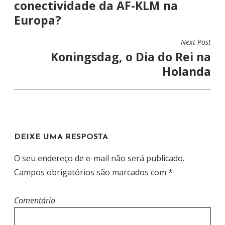
conectividade da AF-KLM na
V
Europa?
E
G
Next Post
A
Koningsdag, o Dia do Rei na
Ç
Holanda
Ã
O
D
E
DEIXE UMA RESPOSTA
P
O
O seu endereço de e-mail não será publicado.
S
Campos obrigatórios são marcados com
*
T
Comentário