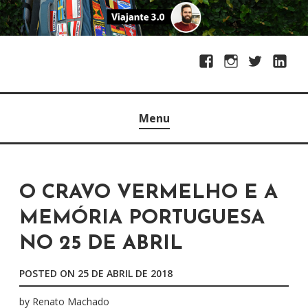
S
k
i
F
I
T
L
p
a
n
w
i
t
Blogosfera PANROTAS
VIAJANTE 3.0
c
s
i
n
o
Menu
e
t
t
k
c
b
a
t
e
o
o
g
e
d
n
o
r
r
I
t
O CRAVO VERMELHO E A
k
a
n
e
MEMÓRIA PORTUGUESA
m
n
t
NO 25 DE ABRIL
POSTED ON
25 DE ABRIL DE 2018
by
Renato Machado