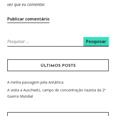
vez que eu comentar.
P
e
s
q
u
ÚLTIMOS POSTS
i
s
A minha passagem pela Antártica
a
r
A visita a Auschwitz, campo de concentração nazista da 2ª
p
Guerra Mundial
o
r
: