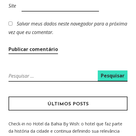
Site
Salvar meus dados neste navegador para a próxima
vez que eu comentar.
P
e
s
q
u
ÚLTIMOS POSTS
i
s
Check-in no Hotel da Bahia By Wish: o hotel que faz parte
a
da história da cidade e continua definindo sua relevância
r