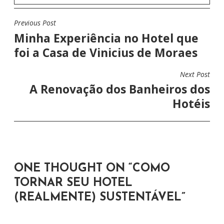
Previous Post
N
Minha Experiência no Hotel que
A
foi a Casa de Vinicius de Moraes
V
E
Next Post
G
A Renovação dos Banheiros dos
A
Hotéis
Ç
Ã
O
D
ONE THOUGHT ON “
COMO
E
TORNAR SEU HOTEL
P
(REALMENTE) SUSTENTÁVEL
”
O
S