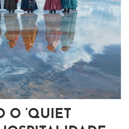
 O ‘QUIET