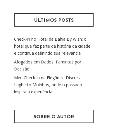
s
m
q
u
ÚLTIMOS POSTS
i
s
Check-in no Hotel da Bahia By Wish: o
a
hotel que faz parte da história da cidade
r
e continua definindo sua relevância
p
o
Afogados em Dados, Famintos por
r
Decisão
:
Meu Check-in na Elegância Discreta:
Laghetto Moinhos, onde o passado
inspira a experiência
SOBRE O AUTOR