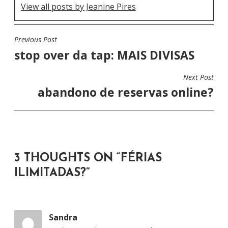
View all posts by Jeanine Pires
Previous Post
N
stop over da tap: MAIS DIVISAS
A
V
Next Post
E
abandono de reservas online?
G
A
Ç
Ã
3 THOUGHTS ON “
FÉRIAS
O
ILIMITADAS?
”
D
E
P
Sandra
O