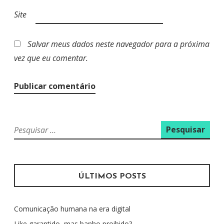
Site
Salvar meus dados neste navegador para a próxima
vez que eu comentar.
P
e
s
q
u
ÚLTIMOS POSTS
i
s
Comunicação humana na era digital
a
r
Like garantido, mas banho proibido?