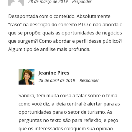
28 de março de 2019
0
Responder
S
7
T
:
Desapontada com o conteúdo. Absolutamente
4
“raso” na descrição do conceito PTO e não aborda o
4
que se propõe: quais as oportunidades de negócios
que surgem?! Como abordar e perfil desse público?!
Algum tipo de análise mais profunda.
Jeanine Pires
28 de abril de 2019
2
Responder
0
:
Sandra, tem muita coisa a falar sobre o tema
5
como você diz, a ideia central é alertar para as
0
oportunidades para o setor de turismo. As
perguntas no texto são para reflexão, e peço
que os interessados coloquem sua opinião.