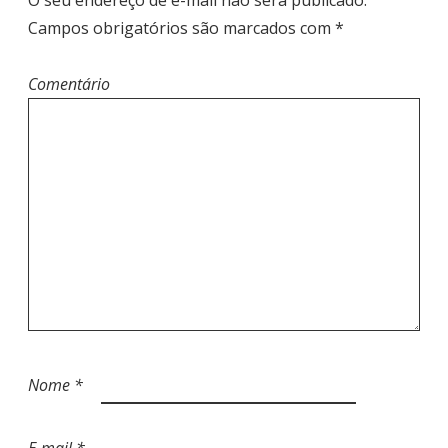
O seu endereço de e-mail não será publicado.
O
Campos obrigatórios são marcados com
*
S
T
Comentário
Nome
*
E-mail
*