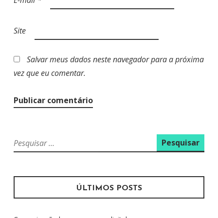
Site
Salvar meus dados neste navegador para a próxima
vez que eu comentar.
P
e
s
q
u
ÚLTIMOS POSTS
i
s