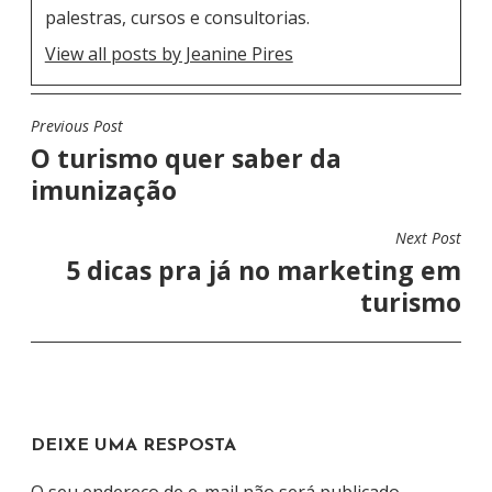
palestras, cursos e consultorias.
View all posts by Jeanine Pires
Previous Post
N
O turismo quer saber da
A
imunização
V
E
Next Post
G
5 dicas pra já no marketing em
A
turismo
Ç
Ã
O
D
DEIXE UMA RESPOSTA
E
P