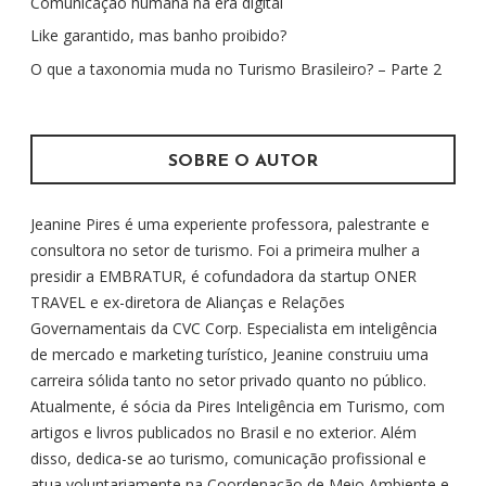
Comunicação humana na era digital
a
r
Like garantido, mas banho proibido?
p
O que a taxonomia muda no Turismo Brasileiro? – Parte 2
o
r
:
SOBRE O AUTOR
Jeanine Pires é uma experiente professora, palestrante e
consultora no setor de turismo. Foi a primeira mulher a
presidir a EMBRATUR, é cofundadora da startup ONER
TRAVEL e ex-diretora de Alianças e Relações
Governamentais da CVC Corp. Especialista em inteligência
de mercado e marketing turístico, Jeanine construiu uma
carreira sólida tanto no setor privado quanto no público.
Atualmente, é sócia da Pires Inteligência em Turismo, com
artigos e livros publicados no Brasil e no exterior. Além
disso, dedica-se ao turismo, comunicação profissional e
atua voluntariamente na Coordenação de Meio Ambiente e