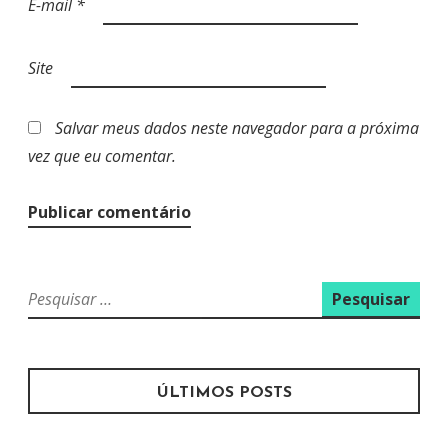
E-mail
*
Site
Salvar meus dados neste navegador para a próxima
vez que eu comentar.
P
e
s
q
u
ÚLTIMOS POSTS
i
s