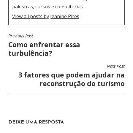
palestras, cursos e consultorias.
View all posts by Jeanine Pires
Previous Post
N
Como enfrentar essa
A
turbulência?
V
E
Next Post
G
3 fatores que podem ajudar na
A
reconstrução do turismo
Ç
Ã
O
D
DEIXE UMA RESPOSTA
E
P