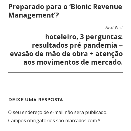
Preparado para o ‘Bionic Revenue
A
Management’?
V
E
Next Post
G
hoteleiro, 3 perguntas:
A
resultados pré pandemia +
Ç
evasão de mão de obra + atenção
Ã
aos movimentos de mercado.
O
D
E
P
DEIXE UMA RESPOSTA
O
S
O seu endereço de e-mail não será publicado.
T
Campos obrigatórios são marcados com
*