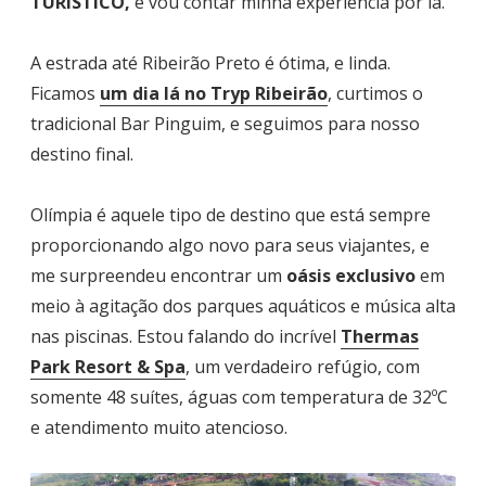
TURÍSTICO,
e vou contar minha experiência por lá.
A estrada até Ribeirão Preto é ótima, e linda.
Ficamos
um dia lá no Tryp Ribeirão
, curtimos o
tradicional Bar Pinguim, e seguimos para nosso
destino final.
Olímpia é aquele tipo de destino que está sempre
proporcionando algo novo para seus viajantes, e
me surpreendeu encontrar um
oásis exclusivo
em
meio à agitação dos parques aquáticos e música alta
nas piscinas. Estou falando do incrível
Thermas
Park
Resort & Spa
, um verdadeiro refúgio, com
somente 48 suítes, águas com temperatura de 32ºC
e atendimento muito atencioso.