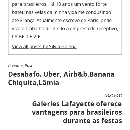
para brasileiros. Há 18 anos um vento forte
bateu nas velas da minha vida me conduzindo
até França. Atualmente escrevo de Paris, onde
vivo e trabalho dirigindo a empresa de receptivo,
LA BELLE VIE.
View all posts by Silvia Helena
Previous Post
N
Desabafo. Uber, Airb&b,Banana
A
Chiquita,Lâmia
V
E
Next Post
G
Galeries Lafayette oferece
A
vantagens para brasileiros
Ç
durante as festas
Ã