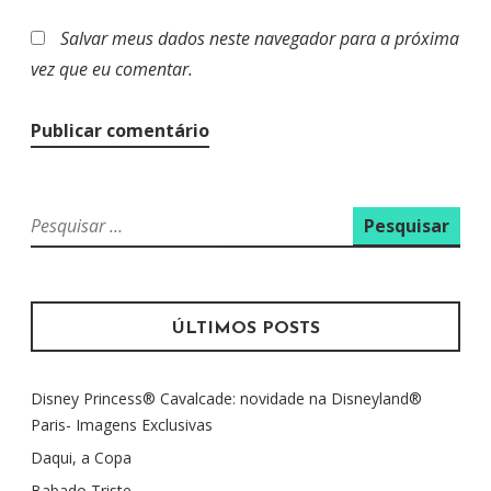
Salvar meus dados neste navegador para a próxima
vez que eu comentar.
P
e
s
q
u
ÚLTIMOS POSTS
i
s
Disney Princess® Cavalcade: novidade na Disneyland®
a
Paris- Imagens Exclusivas
r
p
Daqui, a Copa
o
Babado Triste