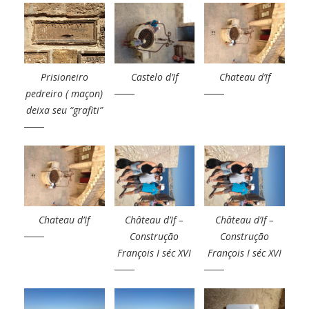
Prisioneiro
Castelo d’If
Chateau d’If
pedreiro ( maçon)
deixa seu “grafiti”
Chateau d’If
Château d’If –
Château d’If –
Construção
Construção
François I séc XVI
François I séc XVI