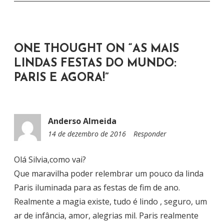
O
D
E
ONE THOUGHT ON “
AS MAIS
P
LINDAS FESTAS DO MUNDO:
O
PARIS E AGORA!
”
S
T
Anderso Almeida
14 de dezembro de 2016
2
Responder
3
:
Olá Silvia,como vai?
5
Que maravilha poder relembrar um pouco da linda
9
Paris iluminada para as festas de fim de ano.
Realmente a magia existe, tudo é lindo , seguro, um
ar de infância, amor, alegrias mil. Paris realmente