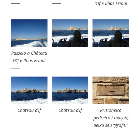
D’If e Ilhas Frioul
Passeio a Château
D’If e Ilhas Frioul
Château d’If
Château d’If
Prisioneiro
pedreiro ( maçon)
deixa seu “grafiti”