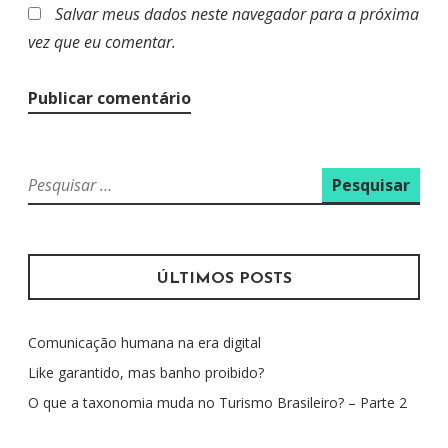
Salvar meus dados neste navegador para a próxima
vez que eu comentar.
P
e
s
q
u
ÚLTIMOS POSTS
i
s
Comunicação humana na era digital
a
r
Like garantido, mas banho proibido?
p
O que a taxonomia muda no Turismo Brasileiro? – Parte 2
o
r