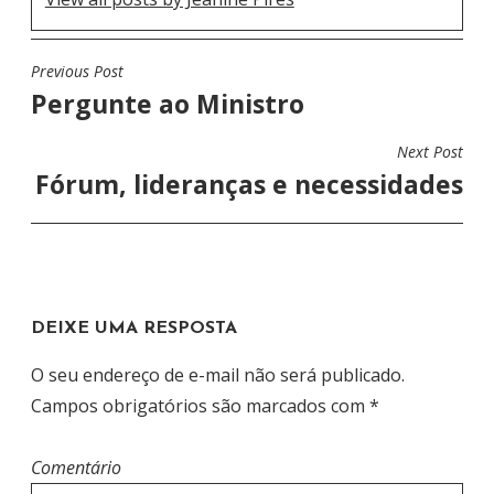
Previous Post
N
Pergunte ao Ministro
A
V
Next Post
E
Fórum, lideranças e necessidades
G
A
Ç
Ã
DEIXE UMA RESPOSTA
O
D
O seu endereço de e-mail não será publicado.
E
Campos obrigatórios são marcados com
*
P
O
Comentário
S