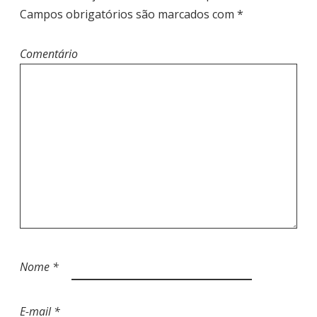
E
Campos obrigatórios são marcados com
*
P
O
Comentário
S
T
Nome
*
E-mail
*