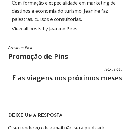
Com formação e especialidade em marketing de
destinos e economia do turismo, Jeanine faz
palestras, cursos e consultorias.
View all posts by Jeanine Pires
Previous Post
N
Promoção de Pins
A
V
Next Post
E
E as viagens nos próximos meses
G
A
Ç
Ã
DEIXE UMA RESPOSTA
O
D
O seu endereço de e-mail não será publicado.