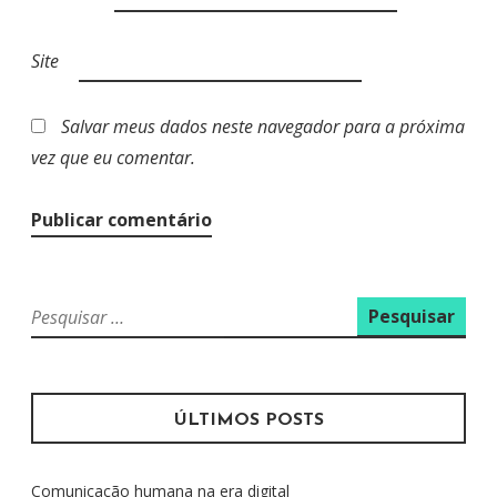
Site
Salvar meus dados neste navegador para a próxima
vez que eu comentar.
P
e
s
q
u
ÚLTIMOS POSTS
i
s
Comunicação humana na era digital
a