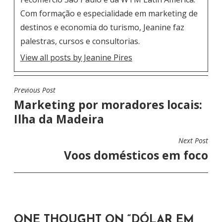
Com formação e especialidade em marketing de
destinos e economia do turismo, Jeanine faz
palestras, cursos e consultorias.
View all posts by Jeanine Pires
Previous Post
N
Marketing por moradores locais:
A
Ilha da Madeira
V
E
Next Post
G
Voos domésticos em foco
A
Ç
Ã
O
ONE THOUGHT ON “
DÓLAR EM