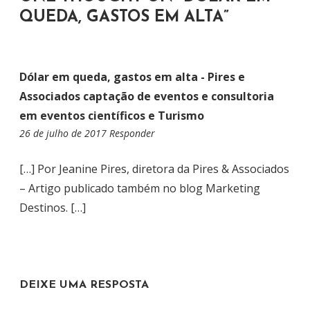
D
QUEDA, GASTOS EM ALTA
”
E
P
O
Dólar em queda, gastos em alta - Pires e
S
Associados captação de eventos e consultoria
T
em eventos científicos e Turismo
26 de julho de 2017
1
Responder
3
:
[…] Por Jeanine Pires, diretora da Pires & Associados
3
– Artigo publicado também no blog Marketing
0
Destinos. […]
DEIXE UMA RESPOSTA