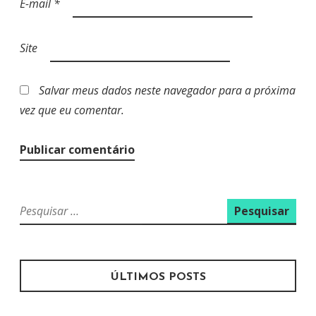
E-mail
*
Site
Salvar meus dados neste navegador para a próxima
vez que eu comentar.
P
e
s
q
u
ÚLTIMOS POSTS
i
s