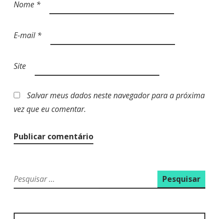
Nome
*
E-mail
*
Site
Salvar meus dados neste navegador para a próxima
vez que eu comentar.
P
e
s
q