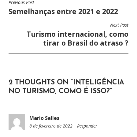
Previous Post
N
Semelhanças entre 2021 e 2022
A
V
Next Post
E
Turismo internacional, como
G
tirar o Brasil do atraso ?
A
Ç
Ã
O
2 THOUGHTS ON “
INTELIGÊNCIA
D
NO TURISMO, COMO É ISSO?
”
E
P
O
Mario Salles
S
8 de fevereiro de 2022
1
Responder
T
8