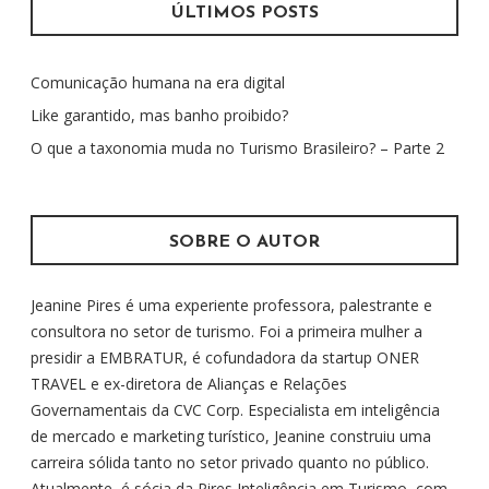
u
ÚLTIMOS POSTS
i
s
Comunicação humana na era digital
a
r
Like garantido, mas banho proibido?
p
O que a taxonomia muda no Turismo Brasileiro? – Parte 2
o
r
:
SOBRE O AUTOR
Jeanine Pires é uma experiente professora, palestrante e
consultora no setor de turismo. Foi a primeira mulher a
presidir a EMBRATUR, é cofundadora da startup ONER
TRAVEL e ex-diretora de Alianças e Relações
Governamentais da CVC Corp. Especialista em inteligência
de mercado e marketing turístico, Jeanine construiu uma
carreira sólida tanto no setor privado quanto no público.
Atualmente, é sócia da Pires Inteligência em Turismo, com