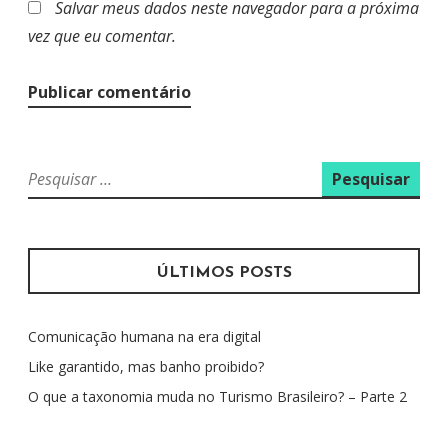
Salvar meus dados neste navegador para a próxima
vez que eu comentar.
P
e
s
q
u
ÚLTIMOS POSTS
i
s
Comunicação humana na era digital
a
r
Like garantido, mas banho proibido?
p
O que a taxonomia muda no Turismo Brasileiro? – Parte 2
o
r