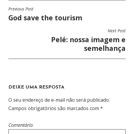
Previous Post
N
God save the tourism
A
V
Next Post
E
Pelé: nossa imagem e
G
semelhança
A
Ç
Ã
O
DEIXE UMA RESPOSTA
D
E
O seu endereço de e-mail não será publicado.
P
Campos obrigatórios são marcados com
*
O
S
Comentário
T