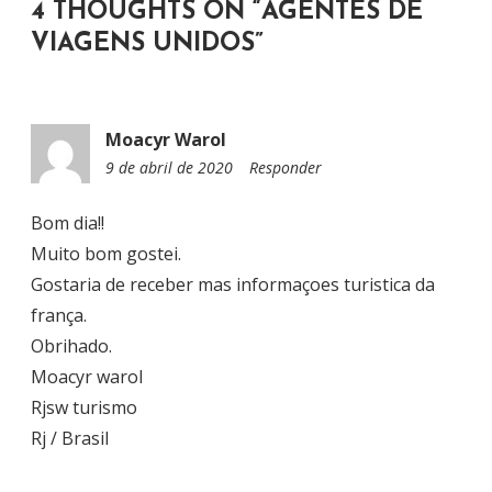
4 THOUGHTS ON “
AGENTES DE
D
VIAGENS UNIDOS
”
E
P
O
Moacyr Warol
S
9 de abril de 2020
1
Responder
T
0
:
Bom dia!!
3
Muito bom gostei.
0
Gostaria de receber mas informaçoes turistica da
frança.
Obrihado.
Moacyr warol
Rjsw turismo
Rj / Brasil