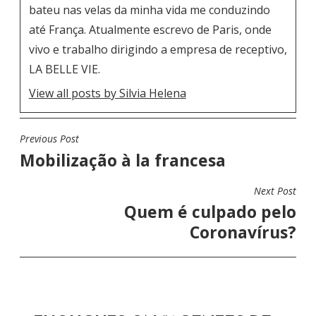
bateu nas velas da minha vida me conduzindo
até França. Atualmente escrevo de Paris, onde
vivo e trabalho dirigindo a empresa de receptivo,
LA BELLE VIE.
View all posts by Silvia Helena
Previous Post
N
Mobilização à la francesa
A
V
Next Post
E
Quem é culpado pelo
G
Coronavírus?
A
Ç
Ã
O