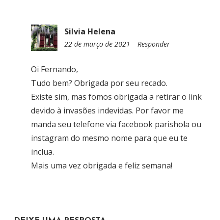
8
Silvia Helena
22 de março de 2021
0
Responder
7
:
Oi Fernando,
3
Tudo bem? Obrigada por seu recado.
5
Existe sim, mas fomos obrigada a retirar o link
devido à invasões indevidas. Por favor me
manda seu telefone via facebook parishola ou
instagram do mesmo nome para que eu te
inclua.
Mais uma vez obrigada e feliz semana!