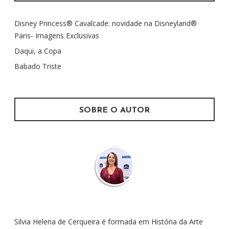
i
s
Disney Princess® Cavalcade: novidade na Disneyland®
a
Paris- Imagens Exclusivas
r
p
Daqui, a Copa
o
Babado Triste
r
:
SOBRE O AUTOR
Silvia Helena de Cerqueira é formada em História da Arte