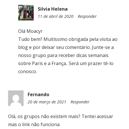
Silvia Helena
11 de abril de 2020
0
Responder
8
:
Olá Moacyr
0
Tudo bem? Muitíssimo obrigada pela visita ao
1
blog e por deixar seu comentário. Junte-se a
nosso grupo para receber dicas semanais
sobre Paris e a França.. Será um prazer tê-lo
conosco.
Fernando
20 de março de 2021
1
Responder
2
:
Olá, os grupos não existem mais? Tentei acessar
5
mas o link não funciona