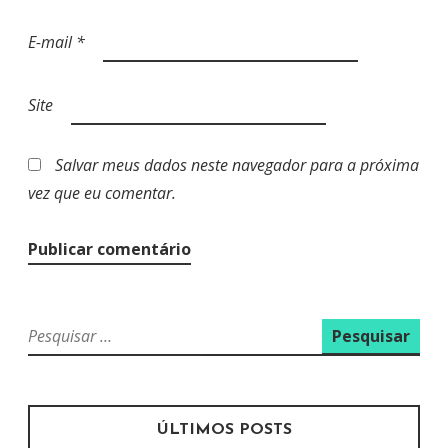
E-mail
*
Site
Salvar meus dados neste navegador para a próxima
vez que eu comentar.
P
e
s
q
u
ÚLTIMOS POSTS