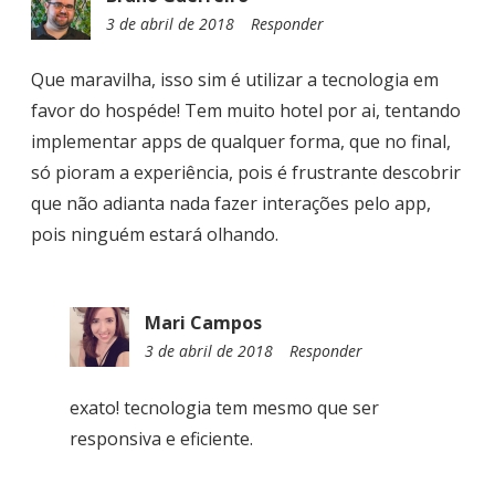
3 de abril de 2018
0
Responder
1
:
Que maravilha, isso sim é utilizar a tecnologia em
2
favor do hospéde! Tem muito hotel por ai, tentando
6
implementar apps de qualquer forma, que no final,
só pioram a experiência, pois é frustrante descobrir
que não adianta nada fazer interações pelo app,
pois ninguém estará olhando.
Mari Campos
3 de abril de 2018
0
Responder
8
:
exato! tecnologia tem mesmo que ser
5
responsiva e eficiente.
7