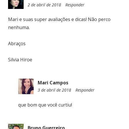
2 de abril de 2018
0
Responder
T
9
:
Mari e suas super avaliações e dicas! Não perco
1
nenhuma.
2
Abraços
Silvia Hiroe
Mari Campos
3 de abril de 2018
0
Responder
8
:
que bom que você curtiu!
5
7
Bruno Guerreiro