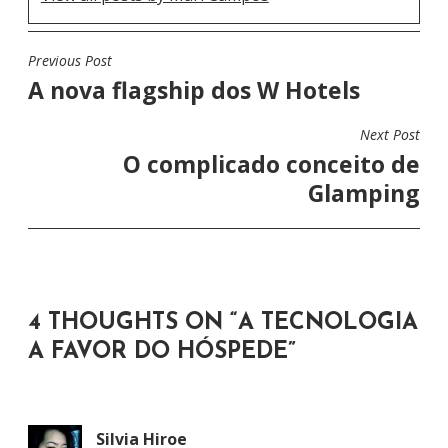
Previous Post
N
A nova flagship dos W Hotels
A
V
Next Post
E
O complicado conceito de
G
Glamping
A
Ç
Ã
O
4 THOUGHTS ON “
A TECNOLOGIA
D
A FAVOR DO HÓSPEDE
”
E
P
O
Silvia Hiroe
S