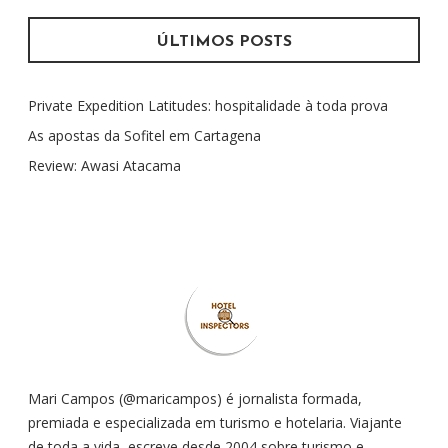
q
u
ÚLTIMOS POSTS
i
s
Private Expedition Latitudes: hospitalidade à toda prova
a
r
As apostas da Sofitel em Cartagena
p
Review: Awasi Atacama
o
r
:
Mari Campos (@maricampos) é jornalista formada,
premiada e especializada em turismo e hotelaria. Viajante
de toda a vida, escreve desde 2004 sobre turismo e