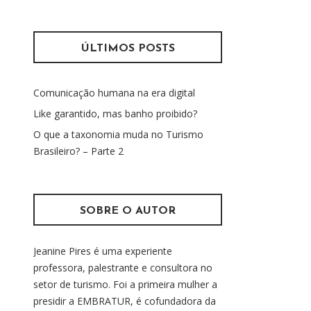
s
m
q
u
ÚLTIMOS POSTS
i
s
Comunicação humana na era digital
a
r
Like garantido, mas banho proibido?
p
O que a taxonomia muda no Turismo
o
Brasileiro? – Parte 2
r
:
SOBRE O AUTOR
Jeanine Pires é uma experiente
professora, palestrante e consultora no
setor de turismo. Foi a primeira mulher a
presidir a EMBRATUR, é cofundadora da