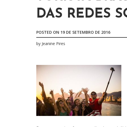
r
DAS REDES S
p
o
r
POSTED ON
19 DE SETEMBRO DE 2016
:
by
Jeanine Pires