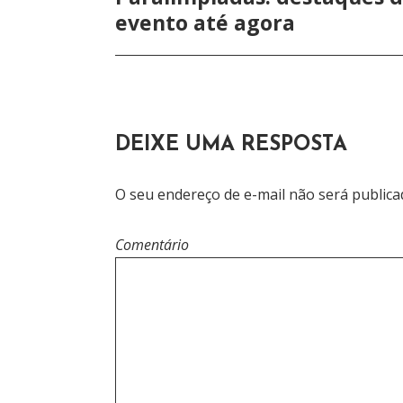
A
evento até agora
V
E
G
A
DEIXE UMA RESPOSTA
Ç
O seu endereço de e-mail não será publica
Ã
O
Comentário
D
E
P
O