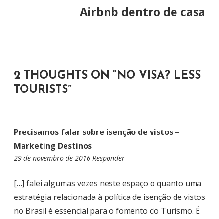
G
Airbnb dentro de casa
A
Ç
Ã
O
2 THOUGHTS ON “
NO VISA? LESS
D
TOURISTS
”
E
P
O
Precisamos falar sobre isenção de vistos –
S
Marketing Destinos
T
29 de novembro de 2016
1
Responder
5
:
[…] falei algumas vezes neste espaço o quanto uma
5
estratégia relacionada à política de isenção de vistos
4
no Brasil é essencial para o fomento do Turismo. É