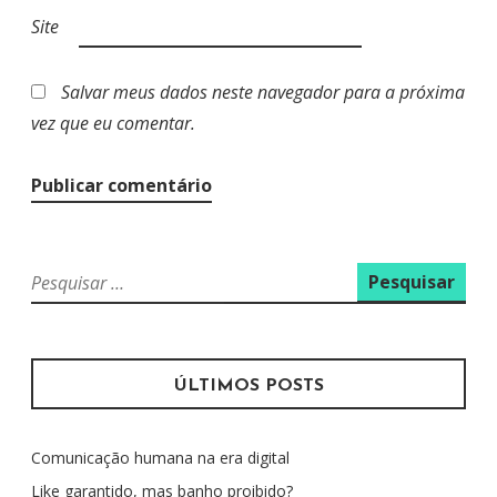
Site
Salvar meus dados neste navegador para a próxima
vez que eu comentar.
P
e
s
q
u
ÚLTIMOS POSTS
i
s
Comunicação humana na era digital
a
r
Like garantido, mas banho proibido?