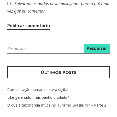
Salvar meus dados neste navegador para a próxima
vez que eu comentar.
P
e
s
q
u
ÚLTIMOS POSTS
i
s
Comunicação humana na era digital
a
r
Like garantido, mas banho proibido?
p
O que a taxonomia muda no Turismo Brasileiro? – Parte 2
o
r