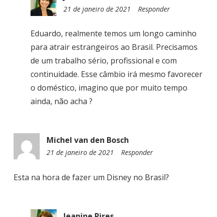
21 de janeiro de 2021
1
Responder
1
:
Eduardo, realmente temos um longo caminho
2
para atrair estrangeiros ao Brasil. Precisamos
2
de um trabalho sério, profissional e com
continuidade. Esse câmbio irá mesmo favorecer
o doméstico, imagino que por muito tempo
ainda, não acha ?
Michel van den Bosch
21 de janeiro de 2021
2
Responder
2
:
Esta na hora de fazer um Disney no Brasil?
0
9
Jeanine Pires