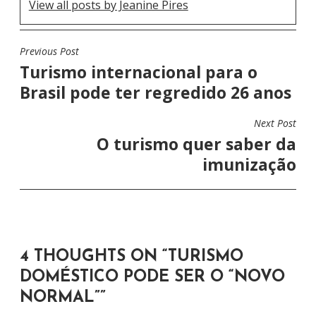
View all posts by Jeanine Pires
Previous Post
N
Turismo internacional para o
A
Brasil pode ter regredido 26 anos
V
E
Next Post
G
O turismo quer saber da
A
imunização
Ç
Ã
O
D
4 THOUGHTS ON “
TURISMO
E
DOMÉSTICO PODE SER O “NOVO
P
NORMAL”
”
O