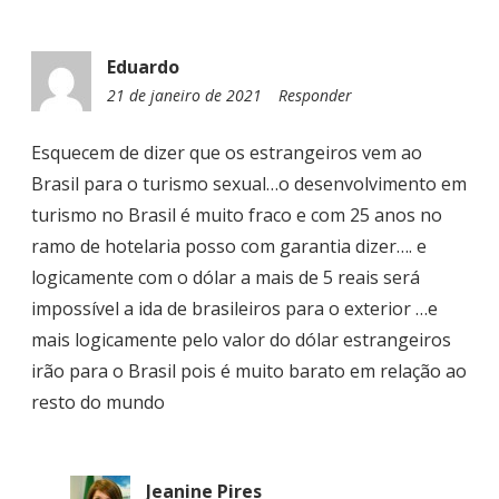
S
T
Eduardo
21 de janeiro de 2021
0
Responder
8
:
Esquecem de dizer que os estrangeiros vem ao
2
Brasil para o turismo sexual…o desenvolvimento em
9
turismo no Brasil é muito fraco e com 25 anos no
ramo de hotelaria posso com garantia dizer…. e
logicamente com o dólar a mais de 5 reais será
impossível a ida de brasileiros para o exterior …e
mais logicamente pelo valor do dólar estrangeiros
irão para o Brasil pois é muito barato em relação ao
resto do mundo
Jeanine Pires