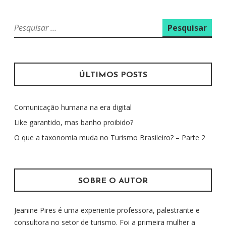
P
e
s
q
u
ÚLTIMOS POSTS
i
s
Comunicação humana na era digital
a
r
Like garantido, mas banho proibido?
p
O que a taxonomia muda no Turismo Brasileiro? – Parte 2
o
r
:
SOBRE O AUTOR
Jeanine Pires é uma experiente professora, palestrante e
consultora no setor de turismo. Foi a primeira mulher a