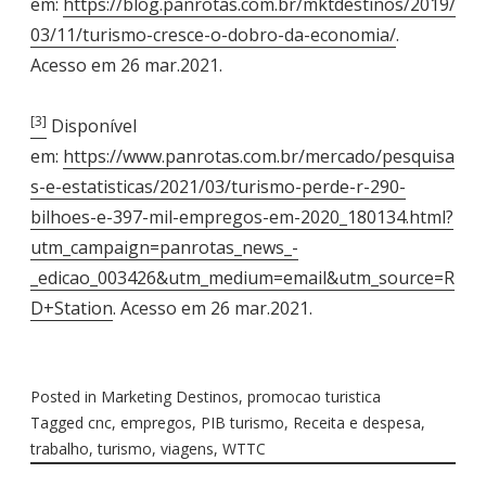
em:
https://blog.panrotas.com.br/mktdestinos/2019/
03/11/turismo-cresce-o-dobro-da-economia/
.
Acesso em 26 mar.2021.
[3]
Disponível
em:
https://www.panrotas.com.br/mercado/pesquisa
s-e-estatisticas/2021/03/turismo-perde-r-290-
bilhoes-e-397-mil-empregos-em-2020_180134.html?
utm_campaign=panrotas_news_-
_edicao_003426&utm_medium=email&utm_source=R
D+Station
. Acesso em 26 mar.2021.
Posted in
Marketing Destinos
,
promocao turistica
Tagged
cnc
,
empregos
,
PIB turismo
,
Receita e despesa
,
trabalho
,
turismo
,
viagens
,
WTTC