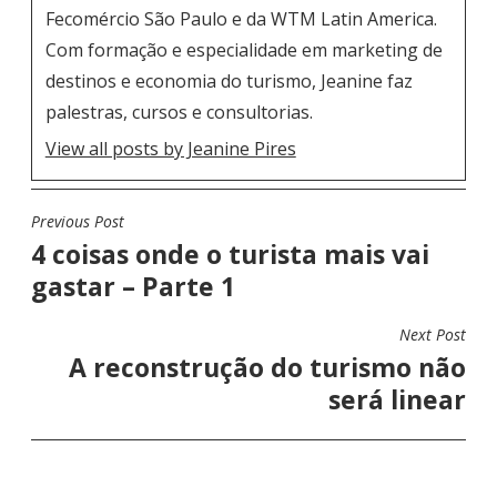
Fecomércio São Paulo e da WTM Latin America.
Com formação e especialidade em marketing de
destinos e economia do turismo, Jeanine faz
palestras, cursos e consultorias.
View all posts by Jeanine Pires
Previous Post
N
4 coisas onde o turista mais vai
A
gastar – Parte 1
V
E
Next Post
G
A reconstrução do turismo não
A
será linear
Ç
Ã
O