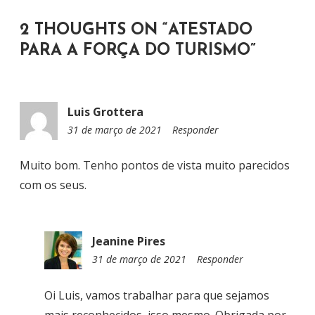
D
2 THOUGHTS ON “
ATESTADO
E
PARA A FORÇA DO TURISMO
”
P
O
S
Luis Grottera
T
31 de março de 2021
1
Responder
5
:
Muito bom. Tenho pontos de vista muito parecidos
2
com os seus.
2
Jeanine Pires
31 de março de 2021
1
Responder
6
:
Oi Luis, vamos trabalhar para que sejamos
5
mais reconhecidos, isso mesmo. Obrigada por