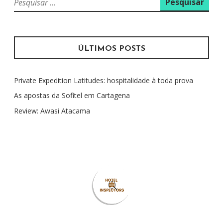
e
s
q
u
ÚLTIMOS POSTS
i
s
Private Expedition Latitudes: hospitalidade à toda prova
a
r
As apostas da Sofitel em Cartagena
p
Review: Awasi Atacama
o
r
: