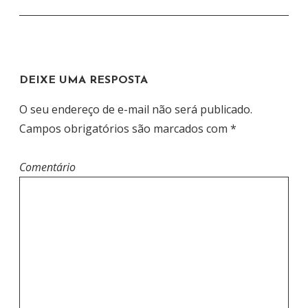
Ç
Ã
O
D
DEIXE UMA RESPOSTA
E
P
O seu endereço de e-mail não será publicado.
O
Campos obrigatórios são marcados com
*
S
T
Comentário