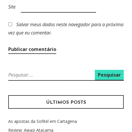
Site
Salvar meus dados neste navegador para a próxima
vez que eu comentar.
P
e
s
q
u
ÚLTIMOS POSTS
i
s
As apostas da Sofitel em Cartagena
a
r
Review: Awasi Atacama