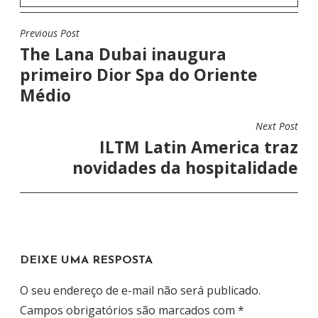
Previous Post
N
The Lana Dubai inaugura
A
primeiro Dior Spa do Oriente
V
Médio
E
G
Next Post
A
ILTM Latin America traz
Ç
novidades da hospitalidade
Ã
O
D
E
DEIXE UMA RESPOSTA
P
O
O seu endereço de e-mail não será publicado.
S
Campos obrigatórios são marcados com
*