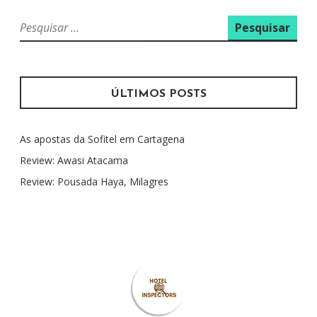
P
e
s
q
u
ÚLTIMOS POSTS
i
s
As apostas da Sofitel em Cartagena
a
r
Review: Awasi Atacama
p
Review: Pousada Haya, Milagres
o
r
: