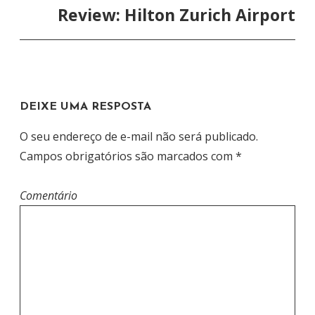
G
Review: Hilton Zurich Airport
A
Ç
Ã
O
DEIXE UMA RESPOSTA
D
E
O seu endereço de e-mail não será publicado.
P
Campos obrigatórios são marcados com
*
O
S
Comentário
T