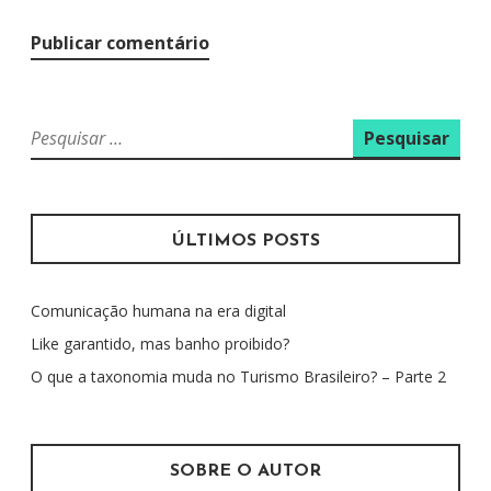
P
e
s
q
u
ÚLTIMOS POSTS
i
s
Comunicação humana na era digital
a
r
Like garantido, mas banho proibido?
p
O que a taxonomia muda no Turismo Brasileiro? – Parte 2
o
r
:
SOBRE O AUTOR