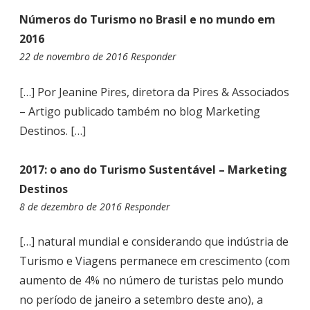
S
Números do Turismo no Brasil e no mundo em
T
2016
22 de novembro de 2016
1
Responder
6
:
[…] Por Jeanine Pires, diretora da Pires & Associados
0
– Artigo publicado também no blog Marketing
3
Destinos. […]
2017: o ano do Turismo Sustentável – Marketing
Destinos
8 de dezembro de 2016
0
Responder
8
:
[…] natural mundial e considerando que indústria de
4
Turismo e Viagens permanece em crescimento (com
0
aumento de 4% no número de turistas pelo mundo
no período de janeiro a setembro deste ano), a