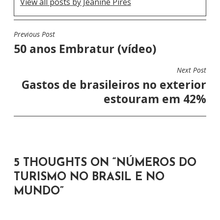
View all posts by Jeanine Pires
Previous Post
N
50 anos Embratur (vídeo)
A
V
Next Post
E
Gastos de brasileiros no exterior
G
estouram em 42%
A
Ç
Ã
O
5 THOUGHTS ON “
NÚMEROS DO
D
TURISMO NO BRASIL E NO
E
MUNDO
”
P
O