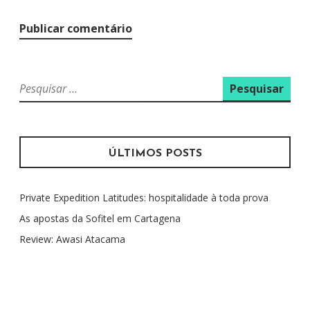
P
e
s
q
u
ÚLTIMOS POSTS
i
s
Private Expedition Latitudes: hospitalidade à toda prova
a
r
As apostas da Sofitel em Cartagena
p
Review: Awasi Atacama
o
r
: