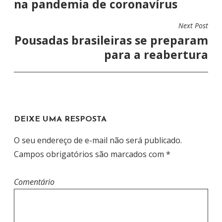
na pandemia de coronavírus
V
E
Next Post
G
Pousadas brasileiras se preparam
A
para a reabertura
Ç
Ã
O
D
DEIXE UMA RESPOSTA
E
P
O seu endereço de e-mail não será publicado.
O
Campos obrigatórios são marcados com
*
S
T
Comentário