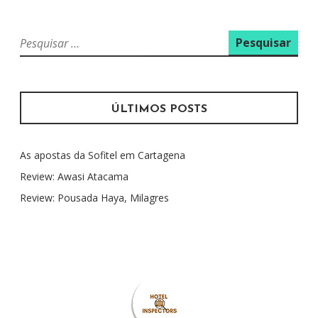
P
e
s
q
u
ÚLTIMOS POSTS
i
s
As apostas da Sofitel em Cartagena
a
r
Review: Awasi Atacama
p
Review: Pousada Haya, Milagres
o
r
: