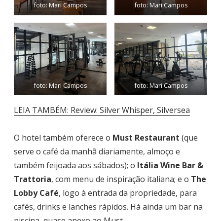
foto: Mari Campos
foto: Mari Campos
foto: Mari Campos
foto: Mari Campos
LEIA TAMBÉM: Review: Silver Whisper, Silversea
O hotel também oferece o
Must Restaurant
(que
serve o café da manhã diariamente, almoço e
também feijoada aos sábados); o
Itália Wine Bar &
Trattoria
, com menu de inspiração italiana; e o
The
Lobby Café
, logo à entrada da propriedade, para
cafés, drinks e lanches rápidos. Há ainda um bar na
piscina, quase anexo ao Must.