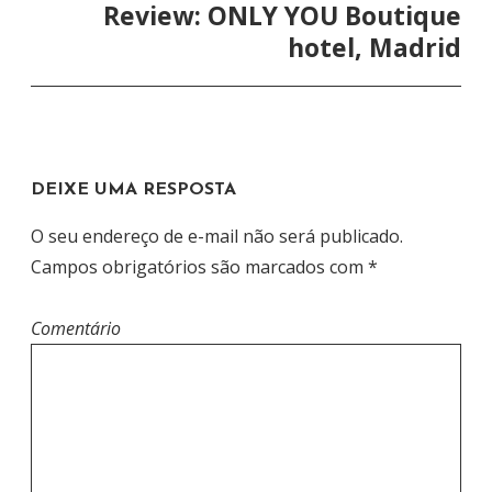
E
Review: ONLY YOU Boutique
G
hotel, Madrid
A
Ç
Ã
O
DEIXE UMA RESPOSTA
D
E
O seu endereço de e-mail não será publicado.
P
Campos obrigatórios são marcados com
*
O
S
Comentário
T